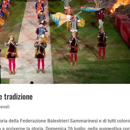
e tradizione
evali
ia della Federazione Balestrieri Sammarinesi e di tutti color
o a scriverne la storia. Domenica 26 luglio, nella suggestiva co