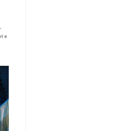
–
ri e