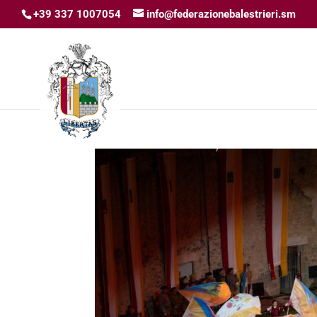
+39 337 1007054
info@federazionebalestrieri.sm