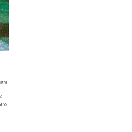
stra
a:
ntro