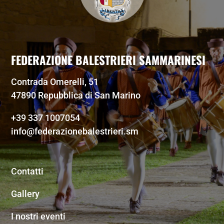
FEDERAZIONE BALESTRIERI SAMMARINESI
Contrada Omerelli, 51
47890 Repubblica di San Marino
+39 337 1007054
info@federazionebalestrieri.sm
Contatti
Gallery
I nostri eventi