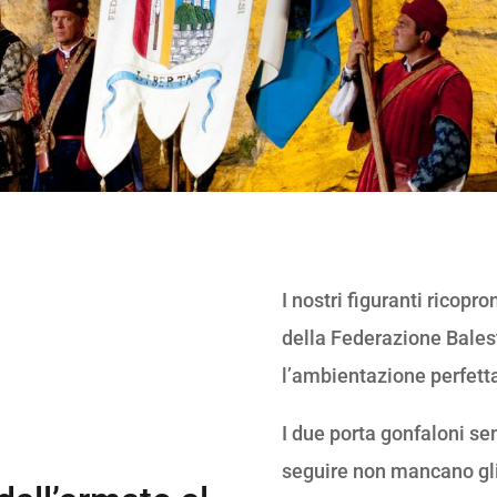
I nostri figuranti ricopr
della Federazione Bales
l’ambientazione perfetta
I due porta gonfaloni se
seguire non mancano gli a