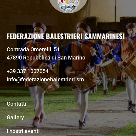
FEDERAZIONE BALESTRIERI SAMMARINESI
Contrada Omerelli, 51
47890 Repubblica di San Marino
+39 337 1007054
info@federazionebalestrieri.sm
Contatti
Gallery
I nostri eventi