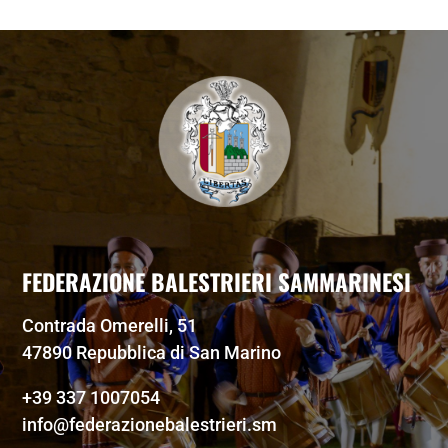
FEDERAZIONE BALESTRIERI SAMMARINESI
Contrada Omerelli, 51
47890 Repubblica di San Marino
+39 337 1007054
info@federazionebalestrieri.sm