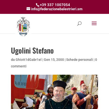
+39 337 1007054
info@federazionebalestrieri.sm
Ugolini Stefano
da
Ghiott1dGabr1el
|
Gen 15, 2000
|
Schede personali
|
0
commenti