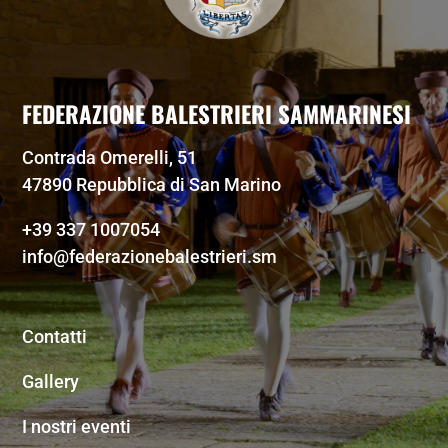
FEDERAZIONE BALESTRIERI SAMMARINESI
Contrada Omerelli, 51
47890 Repubblica di San Marino
+39 337 1007054
info@federazionebalestrieri.sm
Contatti
Gallery
I nostri eventi