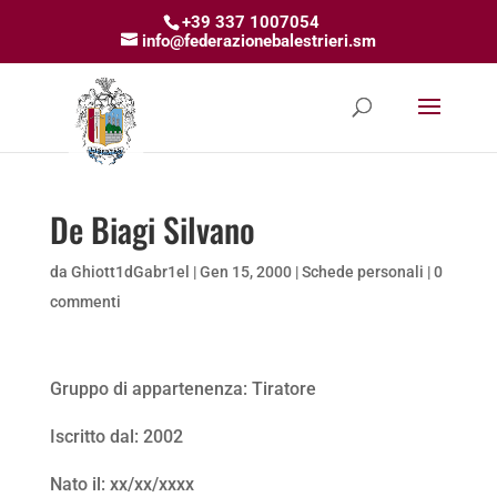
+39 337 1007054
info@federazionebalestrieri.sm
De Biagi Silvano
da
Ghiott1dGabr1el
|
Gen 15, 2000
|
Schede personali
|
0
commenti
Gruppo di appartenenza: Tiratore
Iscritto dal: 2002
Nato il: xx/xx/xxxx