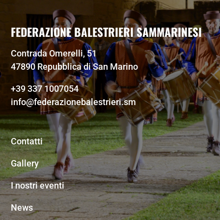
FEDERAZIONE BALESTRIERI SAMMARINESI
Contrada Omerelli, 51
47890 Repubblica di San Marino
+39 337 1007054
info@federazionebalestrieri.sm
Contatti
Gallery
I nostri eventi
News