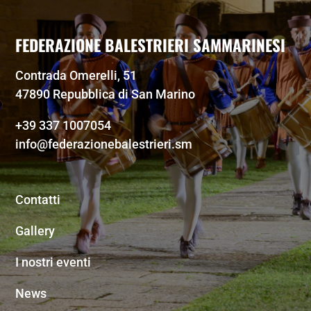
FEDERAZIONE BALESTRIERI SAMMARINESI
Contrada Omerelli, 51
47890 Repubblica di San Marino
+39 337 1007054
info@federazionebalestrieri.sm
Contatti
Gallery
I nostri eventi
News