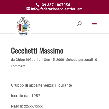
+39 337 1007054
info@federazionebalestrieri.sm
Cecchetti Massimo
da
Ghiott1dGabr1el
|
Gen 15, 2000
|
Schede personali
|
0
commenti
Gruppo di appartenenza: Figurante
Iscritto dal: 1987
Nato il: xx/xx/xxxx