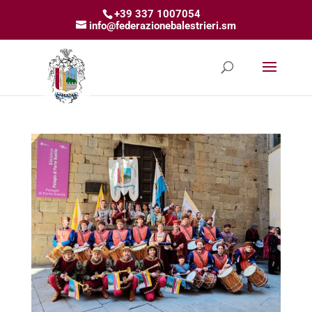
+39 337 1007054
info@federazionebalestrieri.sm