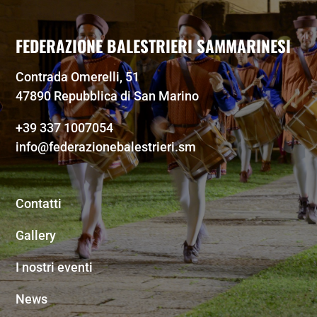
FEDERAZIONE BALESTRIERI SAMMARINESI
Contrada Omerelli, 51
47890 Repubblica di San Marino
+39 337 1007054
info@federazionebalestrieri.sm
Contatti
Gallery
I nostri eventi
News