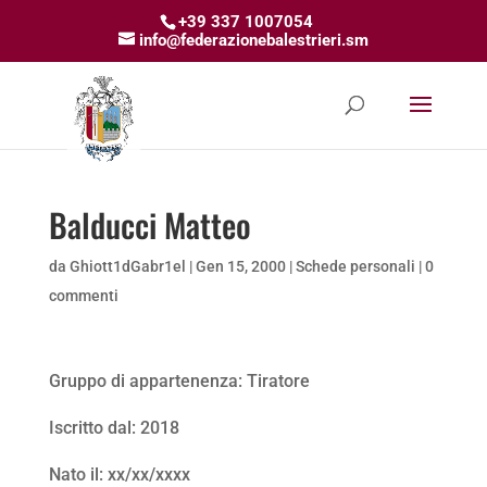
+39 337 1007054
info@federazionebalestrieri.sm
Balducci Matteo
da
Ghiott1dGabr1el
|
Gen 15, 2000
|
Schede personali
|
0
commenti
Gruppo di appartenenza: Tiratore
Iscritto dal: 2018
Nato il: xx/xx/xxxx