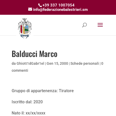
+39 337 1007054
info@federazionebalestrieri.sm
Balducci Marco
da
Ghiott1dGabr1el
|
Gen 15, 2000
|
Schede personali
|
0
commenti
Gruppo di appartenenza: Tiratore
Iscritto dal: 2020
Nato il: xx/xx/xxxx