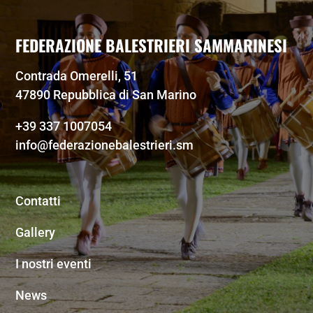
FEDERAZIONE BALESTRIERI SAMMARINESI
Contrada Omerelli, 51
47890 Repubblica di San Marino
+39 337 1007054
info@federazionebalestrieri.sm
Contatti
Gallery
I nostri eventi
News