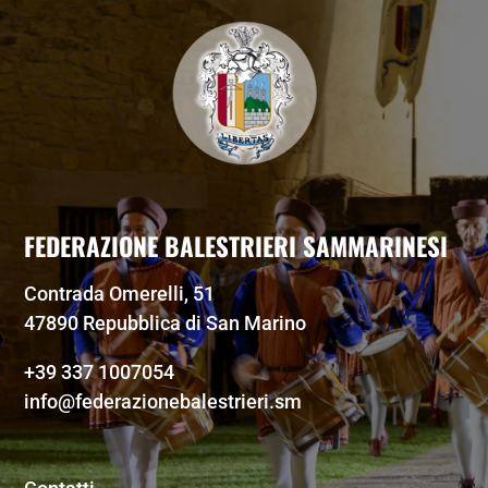
FEDERAZIONE BALESTRIERI SAMMARINESI
Contrada Omerelli, 51
47890 Repubblica di San Marino
+39 337 1007054
info@federazionebalestrieri.sm