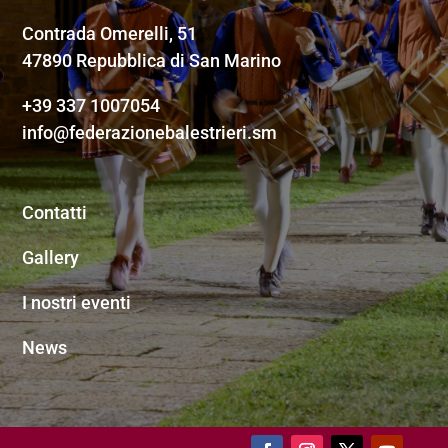
Contrada Omerelli, 51
47890 Repubblica di San Marino
+39 337 1007054
info@federazionebalestrieri.sm
Contatti
Gallery
I nostri eventi
News