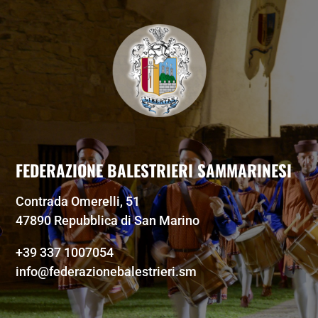
FEDERAZIONE BALESTRIERI SAMMARINESI
Contrada Omerelli, 51
47890 Repubblica di San Marino
+39 337 1007054
info@federazionebalestrieri.sm